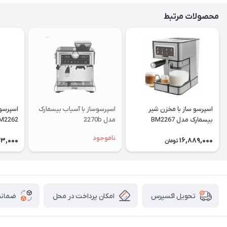
محصولات مرتبط
اسپرسو ساز با مخزن شیر
اسپرسوساز با آسياب بیسمارک
اسپرسو
بیسمارک مدل BM2267
مدل 2270b
M2262
ناموجود
63,000
16,889,000
تومان
امکان پرداخت در محل
ضمانت
تحویل اکسپرس