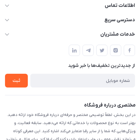
اطلاعات تماس
۰۲۱۰۰۰۰۰۰۰۰
دسترسی سریع
info@myshop.com
حساب کاربری
خدمات مشتریان
خیابان ساختگی، کوچه ساختگی، ساختمان ساختگی، واحد ۰۰
مجله فروشگاه
قوانین و مقررات
لیست محصولات
حریم خصوصی
درباره ما
از جدید‌ترین تخفیف‌ها با‌ خبر شوید
راهنما
تماس با ما
ثبت
مختصری درباره فروشگاه
در این بخش، لطفاً توضیحی مختصر و حرفه‌ای درباره فروشگاه خود ارائه دهید.
بهتر است به نوع محصولات یا خدماتی که ارائه می‌دهید، سابقه فعالیت، و
ویژگی‌هایی که شما را از سایر رقبا متمایز می‌کند اشاره کنید. این معرفی کوتاه
می‌تواند نقش مهمی در جلب اعتماد بازدیدکنندگان ایفا کند. برای مثال می‌توانید