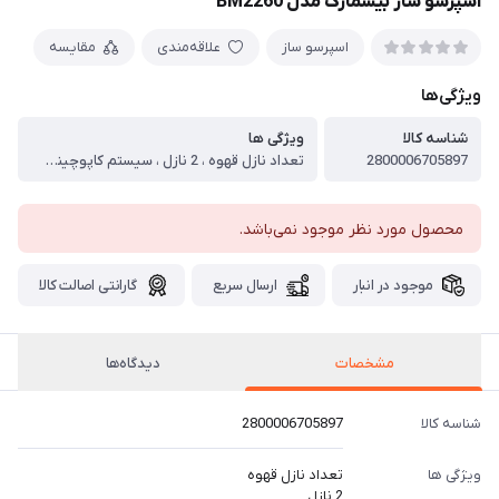
اسپرسو ساز بیسمارک مدل BM2260
اسپرسو ساز
علاقه‌مندی
مقایسه
ویژگی‌ها
شناسه کالا
ویژگی ها
2800006705897
تعداد نازل قهوه ، 2 نازل ، سیستم کاپوچینو ساز ، ندارد ، نوع قهوه قابل استفاده ، پودر قهوه ، قابلیت تنظیم میزان غلظت قهوه ، دستی ، قابلیت تنظیم میزان بخار ، دارد ، نازل بخار ، دارد ، فشار بخار ، 20 بار ، سینی چکه گیر ، دارد ، توان مصرفی ، 2000 وات ، طول سیم ، 70 سانتی متر ، جنس بدنه ، استیل ضد زنگ و با کیفیت ، نوشیدنی های قابل تهیه ، اسپرسوساز و سایر نوشیدنی های خانواده اسپرسو
محصول مورد نظر موجود نمی‌باشد.
موجود در انبار
ارسال سریع
گارانتی اصالت کالا
مشخصات
دیدگاه‌ها
شناسه کالا
2800006705897
ویژگی ها
تعداد نازل قهوه
2 نازل