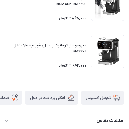
BISMARK-BM2290
12,868,000
تومان
اسپرسو ساز اتوماتیک با مخزن شیر بیسمارک مدل
BM2291
13,942,000
تومان
امکان پرداخت در محل
ضمانت
تحویل اکسپرس
اطلاعات تماس