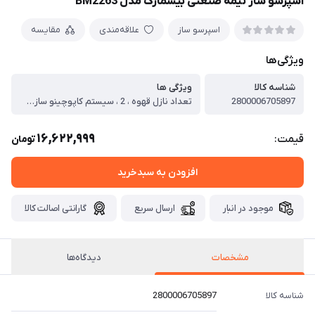
اسپرسو ساز نیمه صنعتی بیسمارک مدل BM2263
اسپرسو ساز
علاقه‌مندی
مقایسه
ویژگی‌ها
شناسه کالا
ویژگی ها
2800006705897
تعداد نازل قهوه ، 2 ، سیستم کاپوچینو ساز ، ندارد ، نوع قهوه قابل استفاده ، پودر قهوه ، قابلیت تنظیم میزان غلظت قهوه ، ندارد ، قابلیت تنظیم میزان بخار ، دارد ، ظرفیت مخزن آب ، نازل بخار ، دارد ، فشار بخار ، 20 بار ، سینی چکه گیر ، دارد ، توان مصرفی ، 2200 وات
16,622,999
قیمت:
تومان
افزودن به سبدخرید
موجود در انبار
ارسال سریع
گارانتی اصالت کالا
مشخصات
دیدگاه‌ها
شناسه کالا
2800006705897