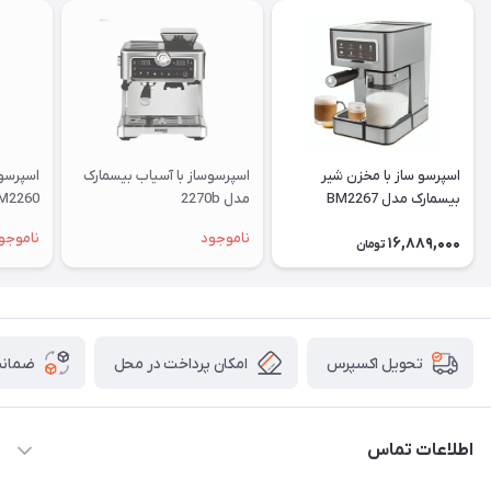
اسپرسو ساز با مخزن شیر
اسپرسوساز با آسياب بیسمارک
اسپرسو
بیسمارک مدل BM2267
مدل 2270b
M2260
ناموجود
ناموجو
16,889,000
تومان
امکان پرداخت در محل
ضمانت
تحویل اکسپرس
اطلاعات تماس