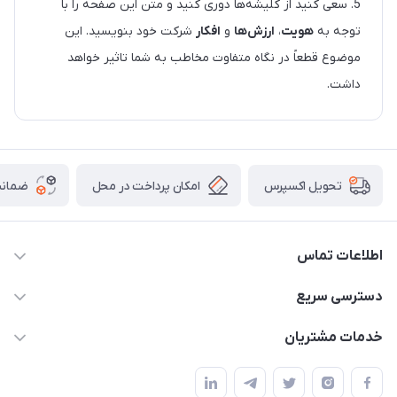
5. سعی کنید از کلیشه‌ها دوری کنید و متن این صفحه را با
توجه به
هویت
،
ارزش‌ها
و
افکار
شرکت خود بنویسید. این
موضوع قطعاً در نگاه متفاوت مخاطب به شما تاثیر خواهد
داشت.
امکان پرداخت در محل
ضمانت
تحویل اکسپرس
اطلاعات تماس
۰۲۱۰۰۰۰۰۰۰۰
دسترسی سریع
info@myshop.com
حساب کاربری
خدمات مشتریان
خیابان ساختگی، کوچه ساختگی، ساختمان ساختگی، واحد ۰۰
مجله فروشگاه
قوانین و مقررات
لیست محصولات