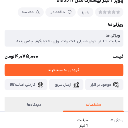
پلوپز 1 ليتر بیسمارک مدل BM3517
پلوپز
علاقه‌مندی
مقایسه
ویژگی‌ها
ویژگی ها
ظرفیت ، 1 لیتر ، توان مصرفی ، 750 وات ، وزن ، 5 کیلوگرم ، جنس بدنه ، بدنه قابلمه نچسب گرانیتی یا سرامیکی ، نوع کنترل ، چرخشی ، ظرفیت به نفر ، 4 نفر ، طول سیم ، 1 متر ، خاموش شدن خودکار ، دارد ، تنظیم دما ، دارد ، تنظیم زمان ، خودکار ، گرم نگهدارنده غذا ، دارد ، برنامه های پخت ، مناسب پخت انواع غذاها مانند پلو، آبگوشت، ته چین، سوپ، پاستا، سبزیجات ، سایر امکانات ، درجه‌بندی رنگ ته‌دیگ برای انتخاب رنگ دلخواه
4,075,000
قیمت:
تومان
افزودن به سبدخرید
موجود در انبار
ارسال سریع
گارانتی اصالت کالا
مشخصات
دیدگاه‌ها
ویژگی ها
ظرفیت
1 لیتر