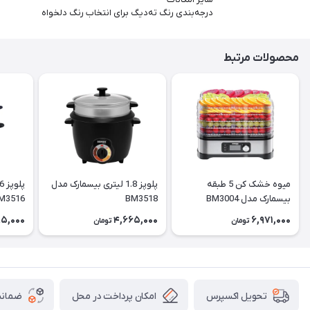
درجه‌بندی رنگ ته‌دیگ برای انتخاب رنگ دلخواه
محصولات مرتبط
میوه خشک کن 5 طبقه
پلوپز 1.8 ليتری بیسمارک مدل
بیسمارک مدل BM3004
BM3518
M3516
5,000
4,665,000
6,971,000
تومان
تومان
امکان پرداخت در محل
ضمانت
تحویل اکسپرس