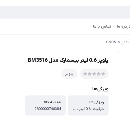
رباره ما
تماس با ما
پلوپز 0.6 لیتر بیسمارک مدل BM3516
پلوپز
ویژگی‌ها
ویژگی ها
شناسه کالا
ظرفیت ، 0.6 لیتر ، توان مصرفی ، 500 وات ، وزن ، تقریبا 1 کیلگرم ، جنس بدنه ، استیل مقاوم و ضد زنگ ، نوع کنترل ، مکانیکی چرخشی ولومی ، ظرفیت به نفر ، 3 تا 5 نفر ، طول سیم ، 1 متر (تقریبی) ، خاموش شدن خودکار ، دارد ، تنظیم دما ، دارد (کنترل دقیق دما) ، تنظیم زمان ، ندارد ، گرم نگهدارنده غذا ، دارد ، برنامه های پخت ، پخت چند مرحله‌ای ، سایر امکانات ، درب شیشه‌ای، آسان برای نظافت ، مشخصات کاسه ، جنس ظرف ، روکش گرانیت نچسپ ، نوع محفظه ، باز شونده
2800000746384