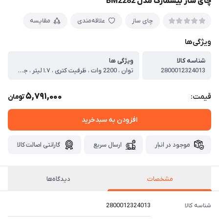
چای ساز بیسمارک مدل BM2282
چای ساز
علاقه‌مندی
مقایسه
ویژگی‌ها
شناسه کالا
ویژگی ها
2800012324013
توان ، 2200 وات ، ظرفیت کتری ، ۱.۷ لیتر ، جنس بدنه کتری ، شیشه (پیرکس) ، فیلتر تفاله ، دارد ، نشانگر جوش آمدن ، دارد ، صفحه گرم نگهدارنده کتری ، ندارد ، قطع کن خودکار ، دارد ، سیستم ایمنی ، پیشرفته ، پنل لمسی ، ندارد ، قابلیت چرخش 360 درجه ، دارد ، مشخصات قوری ، ظرفیت قوری ، 1.۵ لیتر ، جنس بدنه قوری ، شیشه (پیرکس) ، محل قرار گیری قوری ، روی کتری
5,791,000
قیمت:
تومان
افزودن به سبدخرید
موجود در انبار
ارسال سریع
گارانتی اصالت کالا
مشخصات
دیدگاه‌ها
شناسه کالا
2800012324013