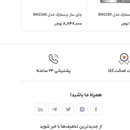
رک مدل BM2283
چای ساز بیسمارک مدل BM2286
8,847,000
تومان
تومان
اصالت کالا
پشتیبانی ۲۴ ساعته
همراه ما باشید!
از جدید‌ترین تخفیف‌ها با‌ خبر شوید