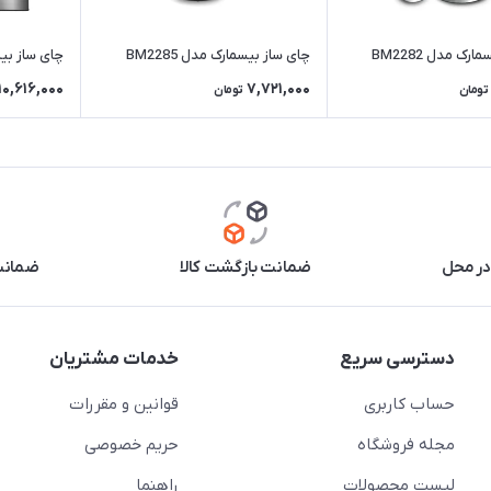
رک مدل BM2282
چای ساز بیسمارک مدل BM2285
چای ساز بیسما
10,616,000
7,721,000
تومان
تومان
در محل
ضمانت بازگشت کالا
ضمانت 
دسترسی سریع
خدمات مشتریان
حساب کاربری
قوانین و مقررات
مجله فروشگاه
حریم خصوصی
لیست محصولات
راهنما