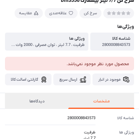
سرخ کن 7/7 لیتر بیسمارک bm3556
سرخ کن
علاقه‌مندی
مقایسه
ویژگی‌ها
شناسه کالا
ویژگی ها
2800008843573
ظرفیت ، 7.7 لیتر ، توان مصرفی ، 2000 وات ، کارکرد ، چندکاره: سرخ کردن - پختن - آبگیری - یخ زدایی - ترد کردن ، قابلیت پخت ، سیب زمینی سرخ شده - گراتن سیب زمینی - مرغ شکم پر - ران مرغ - سینه مرغ - پتزا - کیک - شنیسل مرغ ، ‌‌‌‌‌ ، قابلیت تنظیم دما ، دارد ، جنس بدنه ، خاموش شدن خودکار ، ‌ ، تایمر ، دارد ، نوع کنترل ، چرخشی ، نوع محفظه ، کشویی ، جنس کاسه ، نچسب و ضد خش ، کلید روشن / خاموش ، دارد ، ظرفیت به نفر ، بیشتر از ۵ نفر ، نمایشگر ، ندارد ، صفحه نمایش لمسی ، ندارد ، قابلیت شستشوی لوازم جانبی در ماشین ظرفشویی
محصول مورد نظر موجود نمی‌باشد.
موجود در انبار
ارسال سریع
گارانتی اصالت کالا
مشخصات
دیدگاه‌ها
شناسه کالا
2800008843573
ویژگی ها
ظرفیت
7.7 لیتر