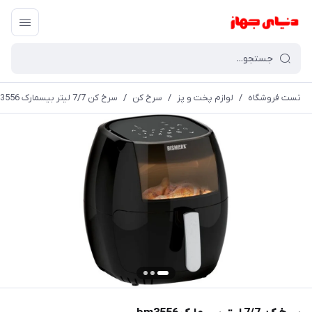
تست فروشگاه
/
لوازم پخت و پز
/
سرخ کن
/
سرخ کن 7/7 لیتر بیسمارک bm3556