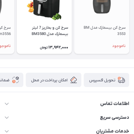
سرخ کن بیسمارک مدل BM
سرخ کن و بخارپز 7 لیتر
3553
بیسمارک مدل BM3580
m3556
ناموجود
ناموجو
13,942,000
تومان
امکان پرداخت در محل
ضمانت
تحویل اکسپرس
اطلاعات تماس
۰۲۱۰۰۰۰۰۰۰۰
دسترسی سریع
info@myshop.com
حساب کاربری
خدمات مشتریان