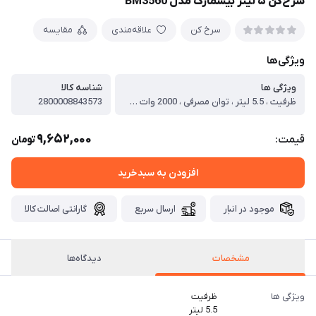
سرخ‌کن ۵ لیتر بیسمارک مدل BM3560
سرخ کن
علاقه‌مندی
مقایسه
ویژگی‌ها
ویژگی ها
شناسه کالا
ظرفیت ، 5.5 لیتر ، توان مصرفی ، 2000 وات ، کارکرد ، سرخ کن ، قابلیت پخت ، انواع مواد غذایی ، قابلیت گرم نگهدارنده ، دارد ، قابلیت تنظیم دما ، دارد ، جنس بدنه ، پلاستیک با کیفیت ، خاموش شدن خودکار ، دارد ، تایمر ، تایمر 60 دقیقه‌ای ، نوع کنترل ، لمسی ، نوع محفظه ، کشویی ، شکل کاسه ، دایره ای ، جنس کاسه ، کلید روشن / خاموش ، دارد ، ظرفیت به نفر ، بیش از 6 نفر ، نمایشگر ، دارد ، صفحه نمایش لمسی ، دارد ، نوع دستگیره ، سرد ، قابلیت نظافت ، دارد ، سایر مشخصات ، دارای مخزن شفاف
2800008843573
9,652,000
قیمت:
تومان
افزودن به سبدخرید
موجود در انبار
ارسال سریع
گارانتی اصالت کالا
مشخصات
دیدگاه‌ها
ویژگی ها
ظرفیت
5.5 لیتر