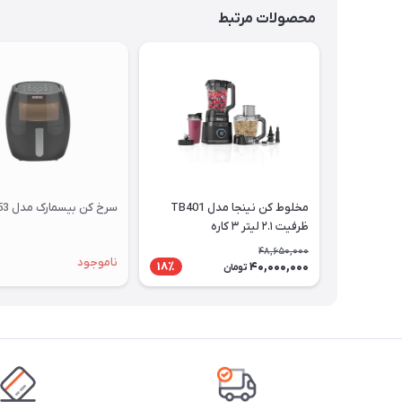
محصولات مرتبط
مخلوط کن نینجا مدل TB401
سرخ کن بیسمارک مدل BM 3553
ظرفیت ۲.۱ لیتر ۳ کاره
48,650,000
ناموجود
40,000,000
18٪
تومان