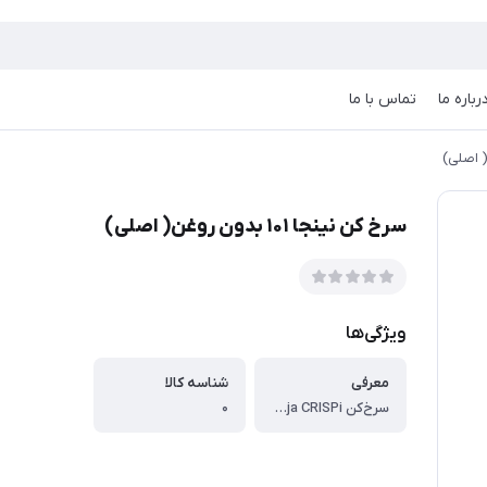
رباره ما
تماس با ما
سرخ کن نینجا ۱۰۱ بدون روغن( اصلی)
ویژگی‌ها
معرفی
شناسه کالا
سرخ‌کن Ninja CRISPi با توان ۱۷۰۰ وات، عملکردی کامل در طراحی جمع‌وجور ارائه می‌دهد؛ مناسب برای آشپزخانه‌های کوچک، خانه‌های دانشجویی و استفاده روزمره. این دستگاه با چهار عملکرد هوشمند شامل سرخ‌کردن با هوا، برشته‌سازی، گرم نگه‌داشتن و تازه‌سازی غذا، بدون نیاز به روغن زیاد، غذاهایی سالم و ترد برایتان آماده می‌کند. دارای دو ظرف شیشه‌ای مقاوم در برابر حرارت با ظرفیت‌های ۳.۸ لیتر (مناسب برای پخت مرغ کامل و سبزیجات) و ۱.۴ لیتر (برای وعده‌های کوچکتر یا پخت هم‌زمان) است. ظروف فاقد مواد مضر PFAS بوده، ضدضربه و قابل شست‌وشو در ماشین ظرفشویی هستند. با درب‌های همراه می‌توانید غذا را مستقیماً سرو کرده یا باقیمانده را نگهداری کنید.
۰