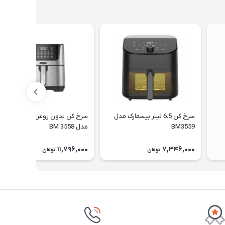
سرخ کن 6.5 لیتر بیسمارک مدل
سرخ کن بدون روغن بیسمارک
BM3559
مدل BM 3558
11,796,000
7,346,000
تومان
تومان