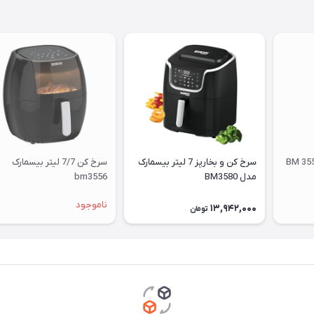
سرخ کن و بخارپز 7 لیتر بیسمارک
سرخ کن 7/7 لیتر بیسمارک
مدل BM3580
bm3556
ناموجود
13,942,000
تومان