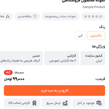
نمونه محصول فروشگاهی
Sample Product
نمونه دسته زیرمجموعه
علاقه‌مندی
مقا
رنگ
خاکستری
آبی
ویژگی‌ها
کشور سازنده
گارانتی
جنس
ایران
۶ ماه گارانتی تعویض
الیاف طبیعی به همراه رنگ‌های
18٪
120,000
99,000
قیمت:
تومان
افزودن به سبدخرید
موجود در انبار
ارسال سریع
گارانتی اصالت کالا