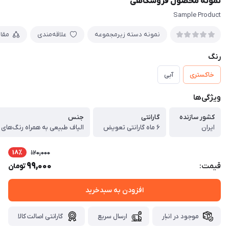
نمونه محصول فروشگاهی
Sample Product
نمونه دسته زیرمجموعه
علاقه‌مندی
مقا
رنگ
خاکستری
آبی
ویژگی‌ها
کشور سازنده
گارانتی
جنس
ایران
۶ ماه گارانتی تعویض
الیاف طبیعی به همراه رنگ‌های
18٪
120,000
99,000
قیمت:
تومان
افزودن به سبدخرید
موجود در انبار
ارسال سریع
گارانتی اصالت کالا