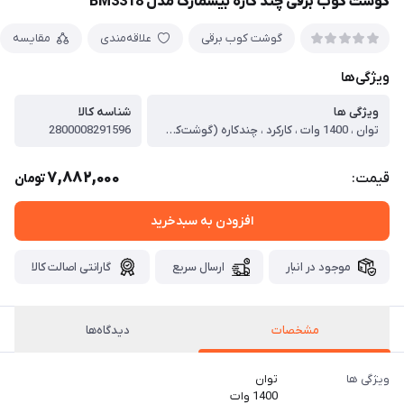
گوشت كوب برقی چند كاره بیسمارک مدل BM3318
گوشت کوب برقی
علاقه‌مندی
مقایسه
ویژگی‌ها
ویژگی ها
شناسه کالا
توان ، 1400 وات ، کارکرد ، چندکاره (گوشت‌کوب، مخلوط‌کن، خردکن، همزن) ، ظرف خردکن ، دارد ، گنجایش ظرف خردکن ، 1.5 لیتر ، جنس تیغه ، تیغه تیتانیوم ، ظرفیت لیوان ، 700 میلی‌لیتر ، آسیاب ، دارد ، همزن ، دارد ، عملکرد توربو ، دارد ، قابلیت تنظیم سرعت ، دارد (12 سرعته) ، کاسه غذاساز ، دارد ، ظرفیت غذاساز ، 2 لیتر ، وزن ، 4 کیلوگرم ، نوع تیغه ها ، تیغه‌های استیل ضد زنگ ، جنس بدنه ، استیل ضد زنگ ، جنس پایه ، پلاستیک فشرده ، سیستم ایمنی ، دارد (سیستم ضد لغزش و قفل ایمنی) ، جنس ظرف خردکن ، پلاستیک مقاوم ، قابلیت شستشوی قطعات در ماشین ظرفشویی ، بله
2800008291596
7,882,000
قیمت:
تومان
افزودن به سبدخرید
موجود در انبار
ارسال سریع
گارانتی اصالت کالا
مشخصات
دیدگاه‌ها
ویژگی ها
توان
1400 وات