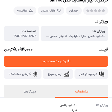
خردکن 3 لیتر بیسمارک مدل BM160
خردکن
علاقه‌مندی
مقایسه
ویژگی‌ها
ویژگی ها
شناسه کالا
عملکرد پالس ، دارد ، ظرفیت ، 3 لیتر ، جنس ظرف ، پیرکس ، جنس تیغه ، تیغه‌ های دوبل تیتانیومی با کیفیت بالا ، چرخش معکوس ، دارد ، قابلیت شستشو در ماشین ظرفشویی ، دارد ، توضیحات ، طراحی مدرن و کاربرپسند، صدای کم، 25 سرعته ، مناسب برای خرد کردن مواد سخت و نرم
2903223700925
5,094,000
قیمت:
تومان
افزودن به سبدخرید
موجود در انبار
ارسال سریع
گارانتی اصالت کالا
مشخصات
دیدگاه‌ها
ویژگی ها
عملکرد پالس
دارد