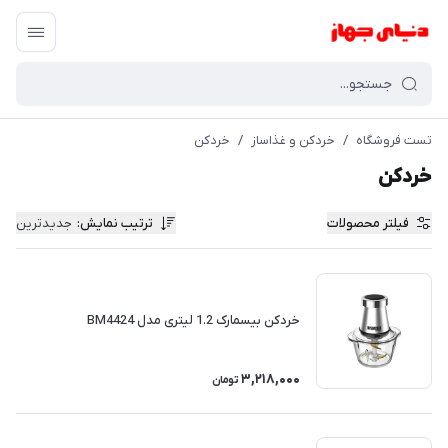
تست فروشگاه
/
خردکن و غذاساز
/
خردکن
خردکن
فیلتر محصولات
ترتیب نمایش
:
جدیدترین
خردکن بیسمارک 1.2 لیتری مدل BM4424
3,218,000
تومان