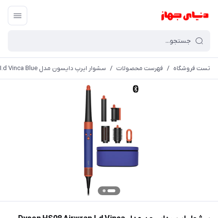
تست فروشگاه
/
فهرست محصولات
/
سشوار ایرپ دایسون مدل Dyson HS08 Airwrap I.d Vinca Blue-آبی نارنجی دایسون