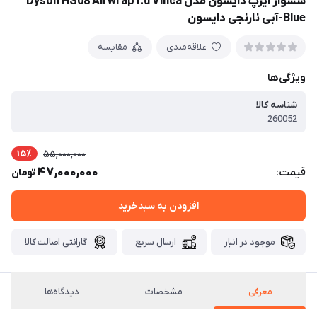
سشوار ایرپ دایسون مدل Dyson HS08 Airwrap I.d Vinca
Blue-آبی نارنجی دایسون
علاقه‌مندی
مقایسه
ویژگی‌ها
شناسه کالا
260052
15٪
55,000,000
47,000,000
قیمت:
تومان
افزودن به سبدخرید
موجود در انبار
ارسال سریع
گارانتی اصالت کالا
معرفی
مشخصات
دیدگاه‌ها