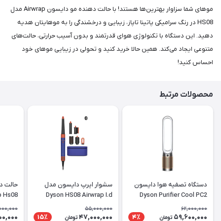
موهای شما سزاوار بهترین‌ها هستند! با حالت دهنده مو دایسون Airwrap مدل
HS08 در رنگ سرامیکی پاتینا تاپاز، زیبایی و درخشندگی را به موهایتان هدیه
دهید. این دستگاه با تکنولوژی هوای قدرتمند و بدون آسیب حرارتی، حالت‌های
متنوعی ایجاد می‌کند. همین حالا خرید کنید و تحولی در زیبایی موهای خود
احساس کنید!
محصولات مرتبط
دستگاه تصفیه هوا دایسون
سشوار ایرپ دایسون مدل
حالت د
p Hs08
Dyson HS08 Airwrap I.d
Dyson Purifier Cool PC2
De-NOx TP12
Vinca Blue-آبی نارنجی
 topaz
000,000
55,000,000
62,000,000
دایسون
00,000
47,000,000
59,600,000
15٪
4٪
تومان
تومان