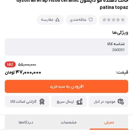
حالت دهنده مو دایسون dyson airwrap Hs08 ceramic
patina topaz
علاقه‌مندی
مقایسه
ویژگی‌ها
شناسه کالا
260051
15٪
55,000,000
47,000,000
قیمت:
تومان
افزودن به سبدخرید
موجود در انبار
ارسال سریع
گارانتی اصالت کالا
معرفی
مشخصات
دیدگاه‌ها