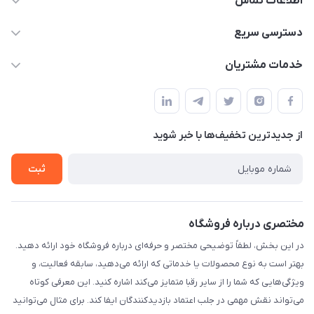
اطلاعات تماس
۰۲۱۰۰۰۰۰۰۰۰
دسترسی سریع
info@myshop.com
حساب کاربری
خدمات مشتریان
خیابان ساختگی، کوچه ساختگی، ساختمان ساختگی، واحد ۰۰
مجله فروشگاه
قوانین و مقررات
لیست محصولات
حریم خصوصی
درباره ما
از جدید‌ترین تخفیف‌ها با‌ خبر شوید
راهنما
تماس با ما
ثبت
مختصری درباره فروشگاه
در این بخش، لطفاً توضیحی مختصر و حرفه‌ای درباره فروشگاه خود ارائه دهید.
بهتر است به نوع محصولات یا خدماتی که ارائه می‌دهید، سابقه فعالیت، و
ویژگی‌هایی که شما را از سایر رقبا متمایز می‌کند اشاره کنید. این معرفی کوتاه
می‌تواند نقش مهمی در جلب اعتماد بازدیدکنندگان ایفا کند. برای مثال می‌توانید