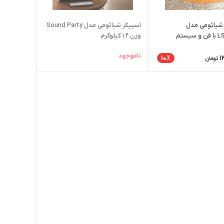
 شیائومی مدل
اسپیکر شیائومی مدل Sound Party
LSNFJ03ZM با فن و سیستم
وزن ۱.۲ کیلوگرم
دکار
ناموجود
1
10٪
تومان