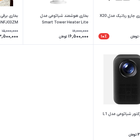
پک اکسسوری جارو رباتیک مدل X20
بخاری هوشمند شیائومی مدل
بخاری برقی
Smart Tower Heater Lite
خاموشی خو
15,000,000
16,000,000
3,500,000
16,500,000
10٪
تومان
تومان
ویدیو پروژکتور شیائومی مدل L1
2
تومان