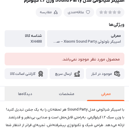
اسپیکر شیائومی مدل Sound Party وزن ۱.۲ کیلوگرم
علاقه‌مندی
مقایسه
ویژگی‌ها
معرفی
شناسه کالا
اسپیکر بلوتوثی Xiaomi Sound Party – صدای قدرتمند، اتصال گروهی و باتری پرظرفیت ، Xiaomi Sound Party یک اسپیکر بلوتوثی حرفه‌ای با توان خروجی ۳۵ وات ووفر و ۱۵ وات توییتر است که تجربه‌ای پرقدرت و شفاف از موسیقی ارائه می‌دهد. طراحی مدرن و مقاوم با استاندارد IP67 ضد آب و گردوغبار، آن را به گزینه‌ای ایده‌آل برای استفاده در خانه، مهمانی‌ها و فضاهای بیرونی تبدیل کرده است. ، این اسپیکر با باتری لیتیومی ۵۲۰۰mAh تا حدود ۲۶ ساعت پخش مداوم در اختیار شما قرار می‌دهد و حتی می‌تواند به عنوان پاوربانک عمل کند. قابلیت اتصال همزمان به چند اسپیکر (Party Connect) و جفت‌سازی استریو (TWS) صدایی ۳۶۰ درجه و همه‌جانبه فراهم می‌سازد.
XI4488
محصول مورد نظر موجود نمی‌باشد.
موجود در انبار
ارسال سریع
گارانتی اصالت کالا
معرفی
مشخصات
دیدگاه‌ها
با اسپیکر شیائومی مدل Sound Party هر لحظه‌تان را به یک جشن تبدیل کنید!
با وزن سبک ۱.۲ کیلوگرمی، به‌راحتی قابل‌حمل است و صدایی بی‌نظیر و قدرتمند
ارائه می‌دهد. طراحی شیک و تکنولوژی پیشرفته‌اش، تجربه‌ای فراتر از انتظار شما