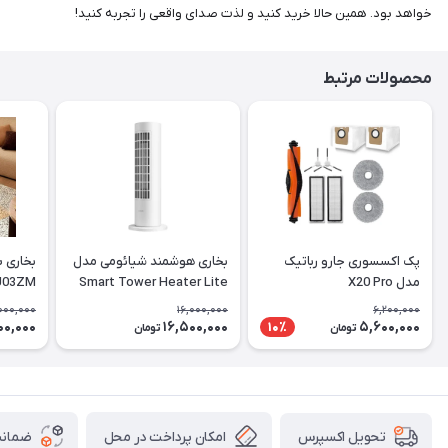
خواهد بود. همین حالا خرید کنید و لذت صدای واقعی را تجربه کنید!
محصولات مرتبط
پک اکسسوری جارو رباتیک
بخاری هوشمند شیائومی مدل
بخاری 
مدل X20 Pro
Smart Tower Heater Lite
خاموشی
000,000
16,000,000
6,200,000
00,000
16,500,000
5,600,000
10٪
تومان
تومان
امکان پرداخت در محل
ضمانت
تحویل اکسپرس