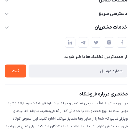
اطلاعات تماس
۰۲۱۰۰۰۰۰۰۰۰
دسترسی سریع
info@myshop.com
حساب کاربری
خدمات مشتریان
خیابان ساختگی، کوچه ساختگی، ساختمان ساختگی، واحد ۰۰
مجله فروشگاه
قوانین و مقررات
لیست محصولات
حریم خصوصی
درباره ما
از جدید‌ترین تخفیف‌ها با‌ خبر شوید
راهنما
تماس با ما
ثبت
مختصری درباره فروشگاه
در این بخش، لطفاً توضیحی مختصر و حرفه‌ای درباره فروشگاه خود ارائه دهید.
بهتر است به نوع محصولات یا خدماتی که ارائه می‌دهید، سابقه فعالیت، و
ویژگی‌هایی که شما را از سایر رقبا متمایز می‌کند اشاره کنید. این معرفی کوتاه
می‌تواند نقش مهمی در جلب اعتماد بازدیدکنندگان ایفا کند. برای مثال می‌توانید