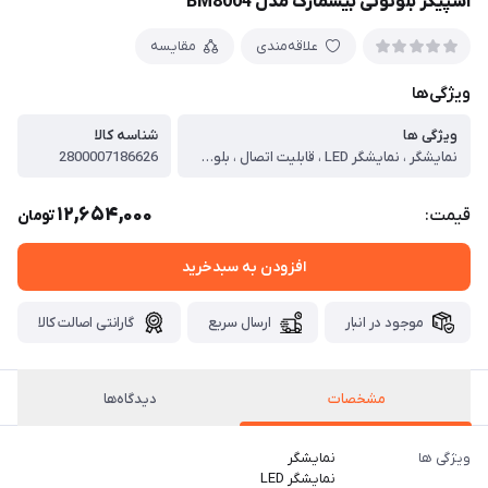
اسپیکر بلوتوثی بیسمارک مدل BM8004
علاقه‌مندی
مقایسه
ویژگی‌ها
ویژگی ها
شناسه کالا
نمايشگر ، نمایشگر LED ، قابليت اتصال ، بلوتوث، ورودی AUX، ورودی USB، ورودی TF ، توان مصرفی ، 6000 وات ، چراغ رنگی RGB ، دارد، چراغ‌های LED با رنگ‌های متغیر ، نوع کنترل ، کنترل از راه دور ، منبع انرژی ، برق AC (DC 9V) ، نسخه‌ی بلوتوث ، نسخه 5 یا بالاتر ، مدت زمان پخش ، دارای باطری قوی (بسته به میزان حجم صدا و استفاده از باتری)
2800007186626
12,654,000
قیمت:
تومان
افزودن به سبدخرید
موجود در انبار
ارسال سریع
گارانتی اصالت کالا
مشخصات
دیدگاه‌ها
ویژگی ها
نمايشگر
نمایشگر LED