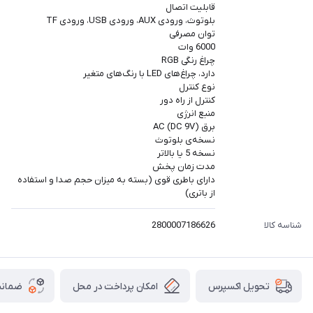
قابليت اتصال
بلوتوث، ورودی AUX، ورودی USB، ورودی TF
توان مصرفی
6000 وات
چراغ رنگی RGB
دارد، چراغ‌های LED با رنگ‌های متغیر
نوع کنترل
کنترل از راه دور
منبع انرژی
برق AC (DC 9V)
نسخه‌ی بلوتوث
نسخه 5 یا بالاتر
مدت زمان پخش
دارای باطری قوی (بسته به میزان حجم صدا و استفاده
از باتری)
شناسه کالا
2800007186626
امکان پرداخت در محل
ضمانت
تحویل اکسپرس