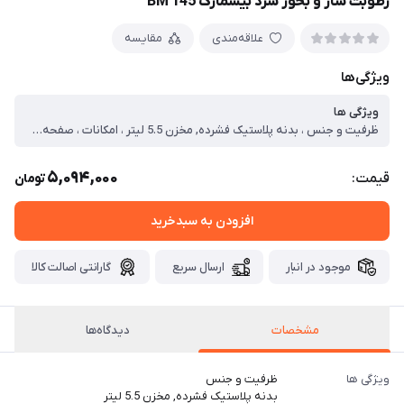
رطوبت ساز و بخور سرد بیسمارک BM 145
علاقه‌مندی
مقایسه
ویژگی‌ها
ویژگی ها
ظرفیت و جنس ، بدنه پلاستیک فشرده, مخزن 5.5 لیتر ، امکانات ، صفحه نمایش دیجیتال و لمسی / کنترل هوشمند رطوبت / 3 حالت قابل تنظیم / چراغ خواب / تولید 300 میلی لیتر بخار در ساعت ، قابلیت ها ، دارای زمانسنج (تایمر) / کار مداوم تا 12 ساعت / امکان افزایش کیفیت هوا / عملکرد بدون صدا / کاهش خشکی گلو و پوست / مناسب متراژ 20 الی 45 متر مربع
5,094,000
قیمت:
تومان
افزودن به سبدخرید
موجود در انبار
ارسال سریع
گارانتی اصالت کالا
مشخصات
دیدگاه‌ها
ویژگی ها
ظرفیت و جنس
بدنه پلاستیک فشرده, مخزن 5.5 لیتر