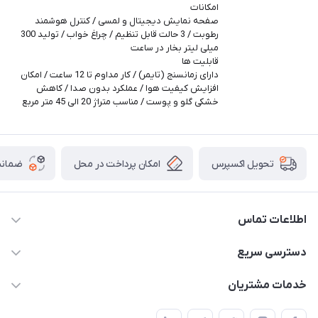
امکانات
صفحه نمایش دیجیتال و لمسی / کنترل هوشمند
رطوبت / 3 حالت قابل تنظیم / چراغ خواب / تولید 300
میلی لیتر بخار در ساعت
قابلیت ها
دارای زمانسنج (تایمر) / کار مداوم تا 12 ساعت / امکان
افزایش کیفیت هوا / عملکرد بدون صدا / کاهش
خشکی گلو و پوست / مناسب متراژ 20 الی 45 متر مربع
امکان پرداخت در محل
ضمانت
تحویل اکسپرس
اطلاعات تماس
۰۲۱۰۰۰۰۰۰۰۰
دسترسی سریع
info@myshop.com
حساب کاربری
خدمات مشتریان
خیابان ساختگی، کوچه ساختگی، ساختمان ساختگی، واحد ۰۰
مجله فروشگاه
قوانین و مقررات