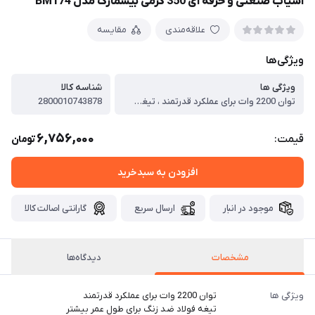
آسیاب صنعتی و حرفه ای 350 گرمی بیسمارک مدل BM174
علاقه‌مندی
مقایسه
ویژگی‌ها
ویژگی ها
شناسه کالا
توان 2200 وات برای عملکرد قدرتمند ، تیغه فولاد ضد زنگ برای طول عمر بیشتر ، ظرفیت 150 گرم مناسب برای مصارف صنعتی و خانگی ، پایه ضد لغزش برای ثبات و ایمنی بیشتر ، سیستم جریان هوای خودکار برای عملکرد بهینه ، سیستم قفل ایمنی برای جلوگیری از استفاده نادرست ، بدنه استیل ضد زنگ برای مقاومت بالا ، محفظه داخلی استیل ضد زنگ برای مقاومت بیشتر ، دارای دو سری تیغه و ذغال زاپاس برای تعویض آسان ، مناسب برای آسیاب انواع مواد سخت و خشک مانند زردچوبه، هلیله، و هسته خرما ، مناسب برای مصارف خانگی و صنعتی
2800010743878
6,756,000
قیمت:
تومان
افزودن به سبدخرید
موجود در انبار
ارسال سریع
گارانتی اصالت کالا
مشخصات
دیدگاه‌ها
ویژگی ها
توان 2200 وات برای عملکرد قدرتمند
تیغه فولاد ضد زنگ برای طول عمر بیشتر