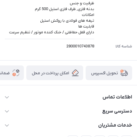
ظرفیت و جنس
بدنه فلزی, ظرف فلزی استیل 500 گرم
امکانات
تیغه های فولادی با روکش استیل
قابلیت ها
دارای قفل حفاظتی / خنک کننده موتور / تنظیم سرعت
شناسه کالا
2800010743878
امکان پرداخت در محل
ضمانت
تحویل اکسپرس
اطلاعات تماس
۰۲۱۰۰۰۰۰۰۰۰
دسترسی سریع
info@myshop.com
حساب کاربری
خدمات مشتریان
خیابان ساختگی، کوچه ساختگی، ساختمان ساختگی، واحد ۰۰
مجله فروشگاه
قوانین و مقررات