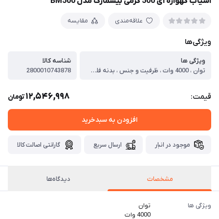
آسیاب گهواره ای 500 گرمی بیسمارک مدل BM500
علاقه‌مندی
مقایسه
ویژگی‌ها
ویژگی ها
شناسه کالا
توان ، 4000 وات ، ظرفیت و جنس ، بدنه فلزی, ظرف فلزی استیل 500 گرم ، امکانات ، تیغه های فولادی با روکش استیل ، قابلیت ها ، دارای قفل حفاظتی / خنک کننده موتور / تنظیم سرعت
2800010743878
12,546,998
قیمت:
تومان
افزودن به سبدخرید
موجود در انبار
ارسال سریع
گارانتی اصالت کالا
مشخصات
دیدگاه‌ها
ویژگی ها
توان
4000 وات