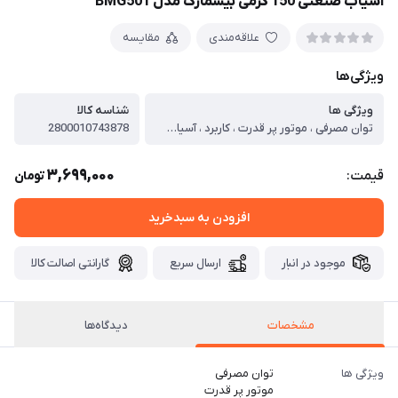
آسیاب صنعتی 150 گرمی بیسمارک مدل BMG501
علاقه‌مندی
مقایسه
ویژگی‌ها
ویژگی ها
شناسه کالا
توان مصرفی ، موتور پر قدرت ، کاربرد ، آسیاب مواد خشک و سخت در محیط‌های صنعتی و خانگی ، ظرفیت آسیاب ، 150 گرم ، نوع تیغه ، 2 نوع و تقریبا 4 تیغه استیل ضد زنگ و با کیفیت ، تعداد درجات آسیاب ، قابل تنظیم ، نوع کنترل ، چرخشی و دکمه‌ای (کلید روشن/خاموش) ، پایه ضد لغزش ، دارد برای ایمنی بیشتر ، جنس بدنه ، استیل با کیفیت و ضد زنگ ، جنس تیغه ، استیل و ضد زنگ ، وزن ، تقریبا 2.5 کیلوگرم ، جنس محفظه داخلی ، استیل ضد زنگ ، کلید خاموش / روشن ، دارد ، ولتاژ برق ، 220 ولت
2800010743878
3,699,000
قیمت:
تومان
افزودن به سبدخرید
موجود در انبار
ارسال سریع
گارانتی اصالت کالا
مشخصات
دیدگاه‌ها
ویژگی ها
توان مصرفی
موتور پر قدرت