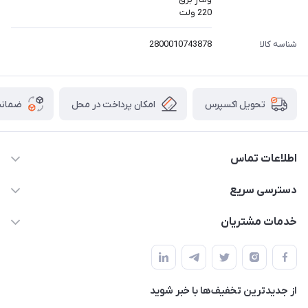
220 ولت
شناسه کالا
2800010743878
امکان پرداخت در محل
ضمانت
تحویل اکسپرس
اطلاعات تماس
۰۲۱۰۰۰۰۰۰۰۰
دسترسی سریع
info@myshop.com
حساب کاربری
خدمات مشتریان
خیابان ساختگی، کوچه ساختگی، ساختمان ساختگی، واحد ۰۰
مجله فروشگاه
قوانین و مقررات
لیست محصولات
حریم خصوصی
درباره ما
از جدید‌ترین تخفیف‌ها با‌ خبر شوید
راهنما