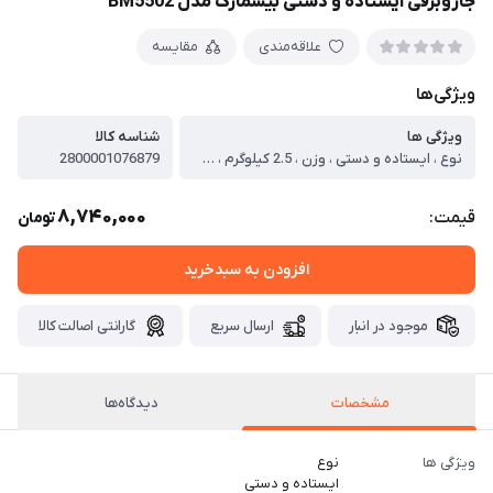
جاروبرقی ایستاده و دستی بیسمارک مدل BM5502
علاقه‌مندی
مقایسه
ویژگی‌ها
ویژگی ها
شناسه کالا
نوع ، ایستاده و دستی ، وزن ، 2.5 کیلوگرم ، میزان شارژ دهی ، بدون باتری (سیم دار) ، مدت زمان شارژ شدن کامل ، بدون باتری (سیم دار) ، جنس بدنه ، پلاستیک مقاوم ، نوع باتری ، بدون باتری (سیم دار) ، ولتاژ باتری ، بدون باتری (سیم دار) ، طول سیم ، 10 متر ، ابعاد ، 25 × 20 × 110 سانتیمتر ، ظرفیت مخزن ، 500 میلی‌لیتر ، میزان صدا ، 75 دسی‌ بل ، قدرت موتور ، 800 وات واقعی ، نوع فیلتر ، فیلتر HEPA قابل شستشو ، اقلام همراه ، سری‌های مختلف و برس گرد و غبار ، سایر مشخصات ، قابلیت فشرده‌سازی زباله‌ها، چرخش 360 درجه سری، قابلیت استفاده بدون پایه (تبدیل به جارو دستی)
2800001076879
8,740,000
قیمت:
تومان
افزودن به سبدخرید
موجود در انبار
ارسال سریع
گارانتی اصالت کالا
مشخصات
دیدگاه‌ها
ویژگی ها
نوع
ایستاده و دستی