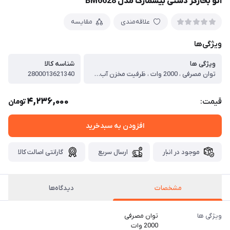
اتو بخارگر دستی بیسمارک مدل BM6628
علاقه‌مندی
مقایسه
ویژگی‌ها
ویژگی ها
شناسه کالا
توان مصرفی ، 2000 وات ، ظرفیت مخزن آب ، 400 میلی‌لیتر ، بخاردهی پیوسته ، 4 بار ، جنس بدنه ، پلاستیک مقاوم ، وزن ، حدود 1.5 کیلوگرم ، طول سیم برق ، 2 متر ، مدت زمان داغ شدن ، 60 ثانیه ، قابلیت تنظیم میزان بخار ، دارد ، قابلیت جدا شدن مخزن آب ، دارد ، قابلیت اسپری کردن آب ، دارد ، قابلیت اضافه کردن آب در حین استفاده ، بله ، قابلیت تنظیم ارتفاع ، ندارد ، مناسب برای همه پارچه ها ، بله ، هشدار خالی بودن مخزن ، بله ، خاموش شدن خودکار ، دارد ، آویز مخصوص لباس ، ندارد ، نمایشگر ، ندارد ، سیستم رسوب زدایی ، دارد
2800013621340
4,236,000
قیمت:
تومان
افزودن به سبدخرید
موجود در انبار
ارسال سریع
گارانتی اصالت کالا
مشخصات
دیدگاه‌ها
ویژگی ها
توان مصرفی
2000 وات