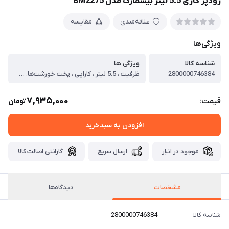
زودپز گازی 5.5 لیتر بیسمارک مدل BM2275
علاقه‌مندی
مقایسه
ویژگی‌ها
شناسه کالا
ویژگی ها
2800000746384
ظرفیت ، 5.5 لیتر ، کارایی ، پخت خورشت‌ها، سوپ‌ها، دسرها، پخت سریع و ایمن ، جنس محفظه ، استیل ضد زنگ 18/10 ، جنس بدنه ، استیل ضد زنگ 18/10 ، وزن ، سبک ، ظرفیت به نفر ، مناسب برای خانواده‌های متوسط (4-6 نفر) ، نمایشگر ، ندارد ، سیستم ایمنی ، دارد قفل درب در حین پخت، خروجی اضطراری بخار
7,935,000
قیمت:
تومان
افزودن به سبدخرید
موجود در انبار
ارسال سریع
گارانتی اصالت کالا
مشخصات
دیدگاه‌ها
شناسه کالا
2800000746384