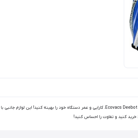
با اکسسوری جارو رباتیک اکووکس مخصوص مدل Ecovacs Deebot X5 PRO Omni، کارایی و عمر دستگاه خ
 خرید کنید و تفاوت را احساس کنید!