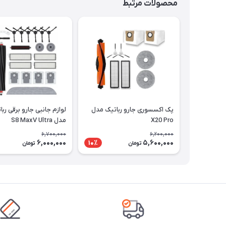
محصولات مرتبط
پک اکسسوری جارو رباتیک مدل
لوازم جانبی جارو برقی ربا
X20 Pro
مدل S8 MaxV Ultra
6,700,000
6,200,000
6,000,000
5,600,000
10٪
تومان
تومان