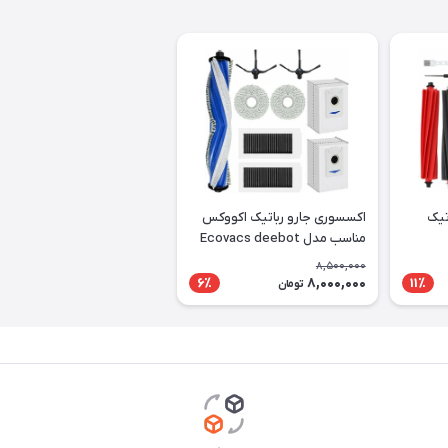
تیک
اکسسوری جارو رباتیک اکووکس
مناسب مدل Ecovacs deebot
X5 PRO Omni
8,500,000
8,000,000
6٪
11٪
تومان