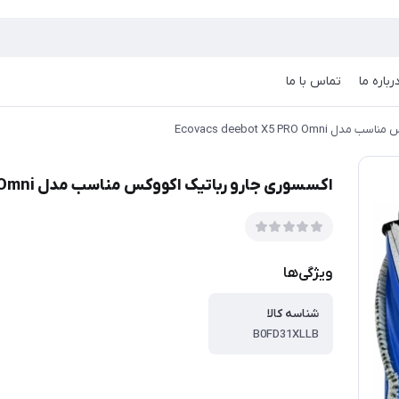
رباره ما
تماس با ما
Ecovacs deebot X5 PRO
اکسسوری جارو رباتیک اکووکس مناسب مدل Ecovacs deebot X5 PRO Omni
ویژگی‌ها
شناسه کالا
B0FD31XLLB