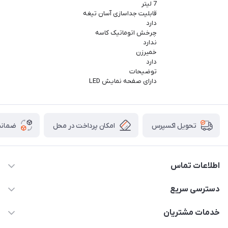
7 لیتر
قابلیت جداسازی آسان تیغه
دارد
چرخش اتوماتیک کاسه
ندارد
خمیرزن
دارد
توضیحات
دارای صفحه نمایش LED
امکان پرداخت در محل
ضمانت
تحویل اکسپرس
اطلاعات تماس
۰۲۱۰۰۰۰۰۰۰۰
دسترسی سریع
info@myshop.com
حساب کاربری
خدمات مشتریان
خیابان ساختگی، کوچه ساختگی، ساختمان ساختگی، واحد ۰۰
مجله فروشگاه