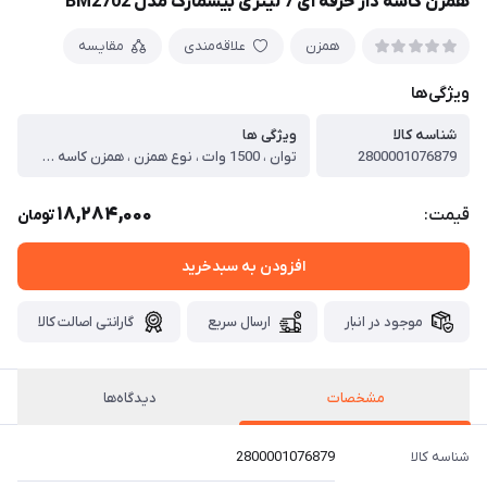
همزن کاسه دار حرفه ای 7 لیتری بیسمارک مدل BM2702
همزن
علاقه‌مندی
مقایسه
ویژگی‌ها
شناسه کالا
ویژگی ها
2800001076879
توان ، 1500 وات ، نوع همزن ، همزن کاسه دار صنعتی ، جنس بدنه ، پلاستیک ، عملکرد توربو ، دارد ، تعداد سری ها ، 3 سری ، عملکرد سری ها ، سری همزن - سری خمیر زن - سری خامه زن ، جنس سری ها ، استیل ضد زنگ ، کاسه ، دارد ، جنس کاسه ، استیل ضد زنگ ، تنظیمات سرعت ، 6 سرعت ، طول سیم ، 1.2 متر ، اندازه کاسه ، 7 لیتر ، قابلیت جداسازی آسان تیغه ، دارد ، چرخش اتوماتیک کاسه ، ندارد ، خمیرزن ، دارد ، توضیحات ، دارای صفحه نمایش LED
18,284,000
قیمت:
تومان
افزودن به سبدخرید
موجود در انبار
ارسال سریع
گارانتی اصالت کالا
مشخصات
دیدگاه‌ها
شناسه کالا
2800001076879