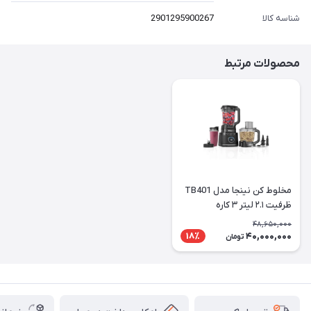
شناسه کالا
2901295900267
محصولات مرتبط
مخلوط کن نینجا مدل TB401
ظرفیت ۲.۱ لیتر ۳ کاره
48,650,000
40,000,000
18٪
تومان