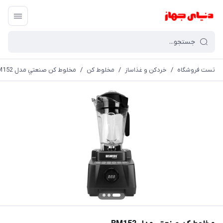
تست فروشگاه
/
خردکن و غذاساز
/
مخلوط کن
/
مخلوط كن صنعتي مدل BM152