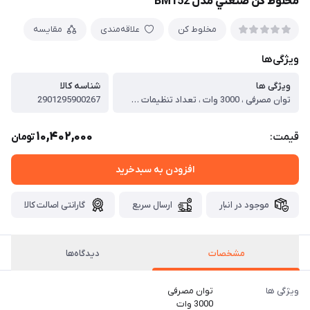
مخلوط كن صنعتي مدل BM152
مخلوط کن
علاقه‌مندی
مقایسه
ویژگی‌ها
ویژگی ها
شناسه کالا
توان مصرفی ، 3000 وات ، تعداد تنظیمات سرعت ، 10 تنظیم سرعت ، نوع پنل کنترل ، پنل دیجیتال ، عملکرد پالس ، دارد ، ظرفیت ، 3 لیتر ، نوع تیغه ها ، تیغه‌های تیتانیومی ، جنس تیغه ها ، تیتانیوم ، جنس پارچ مخلوط کن ، پلاستیک مقاوم ، وزن ، تقریبا 2.5 کیلوگرم ، برنامه ها ، اسموتی، آسیاب و مخلوط کردن مواد مختلف ، نمایشگر دیجیتال ، دارد ، توضیحات ، مناسب برای استفاده صنعتی و حرفه‌ای، عملکرد عالی در مخلوط کردن مواد سخت
2901295900267
10,402,000
قیمت:
تومان
افزودن به سبدخرید
موجود در انبار
ارسال سریع
گارانتی اصالت کالا
مشخصات
دیدگاه‌ها
ویژگی ها
توان مصرفی
3000 وات