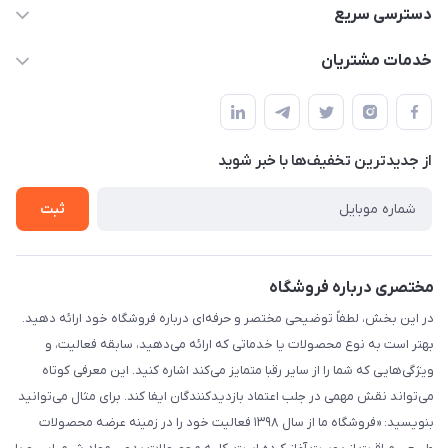
۰۲۱۰۰۰۰۰۰۰۰
دسترسی سریع
info@myshop.com
حساب کاربری
خدمات مشتریان
خیابان ساختگی، کوچه ساختگی، ساختمان ساختگی، واحد ۰۰
مجله فروشگاه
قوانین و مقررات
لیست محصولات
حریم خصوصی
درباره ما
از جدید‌ترین تخفیف‌ها با‌ خبر شوید
راهنما
تماس با ما
ثبت
مختصری درباره فروشگاه
در این بخش، لطفاً توضیحی مختصر و حرفه‌ای درباره فروشگاه خود ارائه دهید.
بهتر است به نوع محصولات یا خدماتی که ارائه می‌دهید، سابقه فعالیت، و
ویژگی‌هایی که شما را از سایر رقبا متمایز می‌کند اشاره کنید. این معرفی کوتاه
می‌تواند نقش مهمی در جلب اعتماد بازدیدکنندگان ایفا کند. برای مثال می‌توانید
بنویسید: «فروشگاه ما از سال ۱۳۹۸ فعالیت خود را در زمینه عرضه محصولات