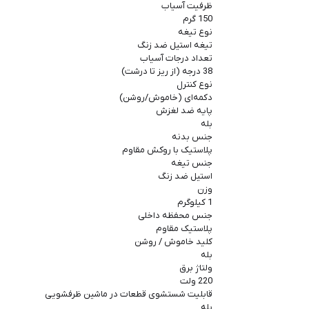
ظرفیت آسیاب
150 گرم
نوع تیغه
تیغه استیل ضد زنگ
تعداد درجات آسیاب
38 درجه (از ریز تا درشت)
نوع کنترل
دکمه‌ای (خاموش/روشن)
پایه ضد لغزش
بله
جنس بدنه
پلاستیک با روکش مقاوم
جنس تیغه
استیل ضد زنگ
وزن
1 کیلوگرم
جنس محفظه داخلی
پلاستیک مقاوم
کلید خاموش / روشن
بله
ولتاژ برق
220 ولت
قابلیت شستشوی قطعات در ماشین ظرفشویی
بله