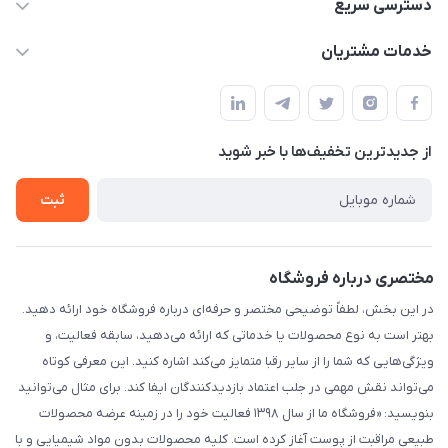
۰۲۱۰۰۰۰۰۰۰۰
دسترسی سریع
info@myshop.com
حساب کاربری
خدمات مشتریان
خیابان ساختگی، کوچه ساختگی، ساختمان ساختگی، واحد ۰۰
مجله فروشگاه
قوانین و مقررات
لیست محصولات
حریم خصوصی
درباره ما
از جدید‌ترین تخفیف‌ها با‌ خبر شوید
راهنما
تماس با ما
ثبت
مختصری درباره فروشگاه
در این بخش، لطفاً توضیحی مختصر و حرفه‌ای درباره فروشگاه خود ارائه دهید.
بهتر است به نوع محصولات یا خدماتی که ارائه می‌دهید، سابقه فعالیت، و
ویژگی‌هایی که شما را از سایر رقبا متمایز می‌کند اشاره کنید. این معرفی کوتاه
می‌تواند نقش مهمی در جلب اعتماد بازدیدکنندگان ایفا کند. برای مثال می‌توانید
بنویسید: «فروشگاه ما از سال ۱۳۹۸ فعالیت خود را در زمینه عرضه محصولات
طبیعی مراقبت از پوست آغاز کرده است. کلیه محصولات بدون مواد شیمیایی و با