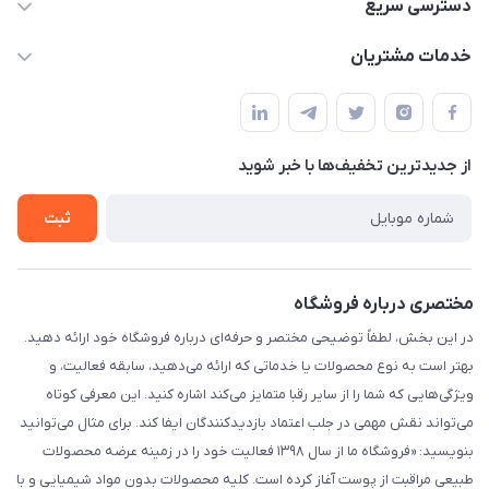
۰۲۱۰۰۰۰۰۰۰۰
دسترسی سریع
info@myshop.com
حساب کاربری
خدمات مشتریان
خیابان ساختگی، کوچه ساختگی، ساختمان ساختگی، واحد ۰۰
مجله فروشگاه
قوانین و مقررات
لیست محصولات
حریم خصوصی
درباره ما
از جدید‌ترین تخفیف‌ها با‌ خبر شوید
راهنما
تماس با ما
ثبت
مختصری درباره فروشگاه
در این بخش، لطفاً توضیحی مختصر و حرفه‌ای درباره فروشگاه خود ارائه دهید.
بهتر است به نوع محصولات یا خدماتی که ارائه می‌دهید، سابقه فعالیت، و
ویژگی‌هایی که شما را از سایر رقبا متمایز می‌کند اشاره کنید. این معرفی کوتاه
می‌تواند نقش مهمی در جلب اعتماد بازدیدکنندگان ایفا کند. برای مثال می‌توانید
بنویسید: «فروشگاه ما از سال ۱۳۹۸ فعالیت خود را در زمینه عرضه محصولات
طبیعی مراقبت از پوست آغاز کرده است. کلیه محصولات بدون مواد شیمیایی و با