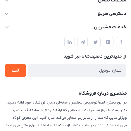
اطلاعات تماس
۰۲۱۰۰۰۰۰۰۰۰
دسترسی سریع
info@myshop.com
حساب کاربری
خدمات مشتریان
خیابان ساختگی، کوچه ساختگی، ساختمان ساختگی، واحد ۰۰
مجله فروشگاه
قوانین و مقررات
لیست محصولات
حریم خصوصی
درباره ما
از جدید‌ترین تخفیف‌ها با‌ خبر شوید
راهنما
تماس با ما
ثبت
مختصری درباره فروشگاه
در این بخش، لطفاً توضیحی مختصر و حرفه‌ای درباره فروشگاه خود ارائه دهید.
بهتر است به نوع محصولات یا خدماتی که ارائه می‌دهید، سابقه فعالیت، و
ویژگی‌هایی که شما را از سایر رقبا متمایز می‌کند اشاره کنید. این معرفی کوتاه
می‌تواند نقش مهمی در جلب اعتماد بازدیدکنندگان ایفا کند. برای مثال می‌توانید