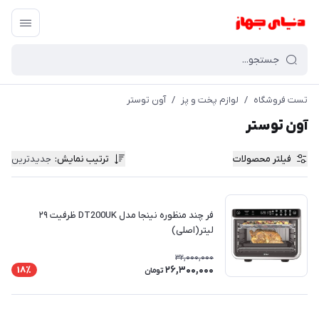
تست فروشگاه
/
لوازم پخت و پز
/
آون توستر
آون توستر
فیلتر محصولات
ترتیب نمایش
:
جدیدترین
فر چند منظوره نینجا مدل DT200UK ظرفیت ۲۹
لیتر(اصلی)
32,000,000
26,300,000
18٪
تومان