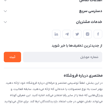
اطلاعات تماس
۰۲۱۰۰۰۰۰۰۰۰
دسترسی سریع
info@myshop.com
حساب کاربری
خدمات مشتریان
خیابان ساختگی، کوچه ساختگی، ساختمان ساختگی، واحد ۰۰
مجله فروشگاه
قوانین و مقررات
لیست محصولات
حریم خصوصی
درباره ما
از جدید‌ترین تخفیف‌ها با‌ خبر شوید
راهنما
تماس با ما
ثبت
مختصری درباره فروشگاه
در این بخش، لطفاً توضیحی مختصر و حرفه‌ای درباره فروشگاه خود ارائه دهید.
بهتر است به نوع محصولات یا خدماتی که ارائه می‌دهید، سابقه فعالیت، و
ویژگی‌هایی که شما را از سایر رقبا متمایز می‌کند اشاره کنید. این معرفی کوتاه
می‌تواند نقش مهمی در جلب اعتماد بازدیدکنندگان ایفا کند. برای مثال می‌توانید