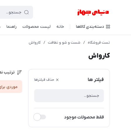
دسته‌بندی کالاها
خانه
لیست محصولات
راهنما
د
تست فروشگاه
/
شست و شو و نظافت
/
کارواش
کارواش
ترتیب نم
فیلتر ها
حذف فیلترها
موردی برای
فقط محصولات موجود