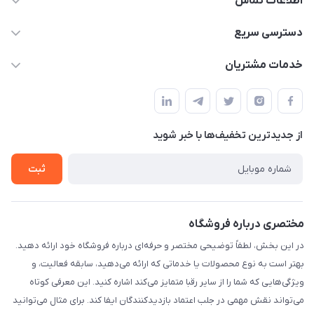
اطلاعات تماس
۰۲۱۰۰۰۰۰۰۰۰
دسترسی سریع
info@myshop.com
حساب کاربری
خدمات مشتریان
خیابان ساختگی، کوچه ساختگی، ساختمان ساختگی، واحد ۰۰
مجله فروشگاه
قوانین و مقررات
لیست محصولات
حریم خصوصی
درباره ما
از جدید‌ترین تخفیف‌ها با‌ خبر شوید
راهنما
تماس با ما
ثبت
مختصری درباره فروشگاه
در این بخش، لطفاً توضیحی مختصر و حرفه‌ای درباره فروشگاه خود ارائه دهید.
بهتر است به نوع محصولات یا خدماتی که ارائه می‌دهید، سابقه فعالیت، و
ویژگی‌هایی که شما را از سایر رقبا متمایز می‌کند اشاره کنید. این معرفی کوتاه
می‌تواند نقش مهمی در جلب اعتماد بازدیدکنندگان ایفا کند. برای مثال می‌توانید