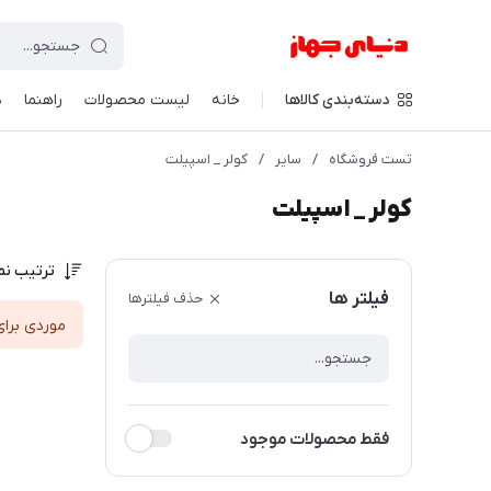
دسته‌بندی کالاها
خانه
لیست محصولات
راهنما
د
تست فروشگاه
/
سایر
/
کولر _ اسپیلت
کولر _ اسپیلت
ترتیب نم
فیلتر ها
حذف فیلترها
موردی برای
فقط محصولات موجود