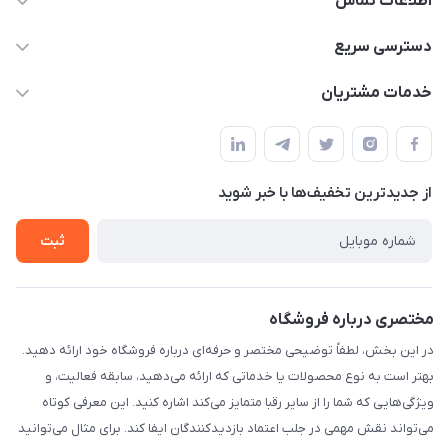
اطلاعات تماس
۰۲۱۰۰۰۰۰۰۰۰
دسترسی سریع
info@myshop.com
حساب کاربری
خدمات مشتریان
خیابان ساختگی، کوچه ساختگی، ساختمان ساختگی، واحد ۰۰
مجله فروشگاه
قوانین و مقررات
لیست محصولات
حریم خصوصی
درباره ما
از جدید‌ترین تخفیف‌ها با‌ خبر شوید
راهنما
تماس با ما
ثبت
مختصری درباره فروشگاه
در این بخش، لطفاً توضیحی مختصر و حرفه‌ای درباره فروشگاه خود ارائه دهید.
بهتر است به نوع محصولات یا خدماتی که ارائه می‌دهید، سابقه فعالیت، و
ویژگی‌هایی که شما را از سایر رقبا متمایز می‌کند اشاره کنید. این معرفی کوتاه
می‌تواند نقش مهمی در جلب اعتماد بازدیدکنندگان ایفا کند. برای مثال می‌توانید