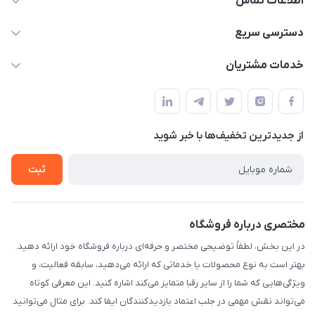
اطلاعات تماس
۰۲۱۰۰۰۰۰۰۰۰
دسترسی سریع
info@myshop.com
حساب کاربری
خدمات مشتریان
خیابان ساختگی، کوچه ساختگی، ساختمان ساختگی، واحد ۰۰
مجله فروشگاه
قوانین و مقررات
لیست محصولات
حریم خصوصی
درباره ما
از جدید‌ترین تخفیف‌ها با‌ خبر شوید
راهنما
تماس با ما
ثبت
مختصری درباره فروشگاه
در این بخش، لطفاً توضیحی مختصر و حرفه‌ای درباره فروشگاه خود ارائه دهید.
بهتر است به نوع محصولات یا خدماتی که ارائه می‌دهید، سابقه فعالیت، و
ویژگی‌هایی که شما را از سایر رقبا متمایز می‌کند اشاره کنید. این معرفی کوتاه
می‌تواند نقش مهمی در جلب اعتماد بازدیدکنندگان ایفا کند. برای مثال می‌توانید