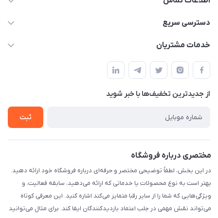
اطلاعات تماس
۰۲۱۰۰۰۰۰۰۰۰
دسترسی سریع
info@myshop.com
حساب کاربری
خدمات مشتریان
خیابان ساختگی، کوچه ساختگی، ساختمان ساختگی، واحد ۰۰
مجله فروشگاه
قوانین و مقررات
لیست محصولات
حریم خصوصی
درباره ما
از جدید‌ترین تخفیف‌ها با‌ خبر شوید
راهنما
تماس با ما
ثبت
مختصری درباره فروشگاه
در این بخش، لطفاً توضیحی مختصر و حرفه‌ای درباره فروشگاه خود ارائه دهید.
بهتر است به نوع محصولات یا خدماتی که ارائه می‌دهید، سابقه فعالیت، و
ویژگی‌هایی که شما را از سایر رقبا متمایز می‌کند اشاره کنید. این معرفی کوتاه
می‌تواند نقش مهمی در جلب اعتماد بازدیدکنندگان ایفا کند. برای مثال می‌توانید