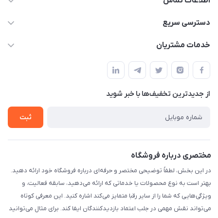
اطلاعات تماس
۰۲۱۰۰۰۰۰۰۰۰
دسترسی سریع
info@myshop.com
حساب کاربری
خدمات مشتریان
خیابان ساختگی، کوچه ساختگی، ساختمان ساختگی، واحد ۰۰
مجله فروشگاه
قوانین و مقررات
لیست محصولات
حریم خصوصی
درباره ما
از جدید‌ترین تخفیف‌ها با‌ خبر شوید
راهنما
تماس با ما
ثبت
مختصری درباره فروشگاه
در این بخش، لطفاً توضیحی مختصر و حرفه‌ای درباره فروشگاه خود ارائه دهید.
بهتر است به نوع محصولات یا خدماتی که ارائه می‌دهید، سابقه فعالیت، و
ویژگی‌هایی که شما را از سایر رقبا متمایز می‌کند اشاره کنید. این معرفی کوتاه
می‌تواند نقش مهمی در جلب اعتماد بازدیدکنندگان ایفا کند. برای مثال می‌توانید