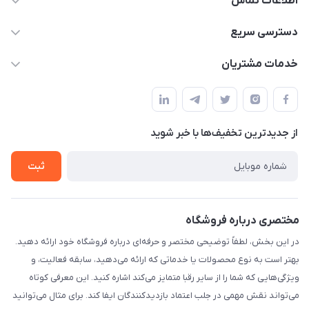
اطلاعات تماس
۰۲۱۰۰۰۰۰۰۰۰
دسترسی سریع
info@myshop.com
حساب کاربری
خدمات مشتریان
خیابان ساختگی، کوچه ساختگی، ساختمان ساختگی، واحد ۰۰
مجله فروشگاه
قوانین و مقررات
لیست محصولات
حریم خصوصی
درباره ما
از جدید‌ترین تخفیف‌ها با‌ خبر شوید
راهنما
تماس با ما
ثبت
مختصری درباره فروشگاه
در این بخش، لطفاً توضیحی مختصر و حرفه‌ای درباره فروشگاه خود ارائه دهید.
بهتر است به نوع محصولات یا خدماتی که ارائه می‌دهید، سابقه فعالیت، و
ویژگی‌هایی که شما را از سایر رقبا متمایز می‌کند اشاره کنید. این معرفی کوتاه
می‌تواند نقش مهمی در جلب اعتماد بازدیدکنندگان ایفا کند. برای مثال می‌توانید