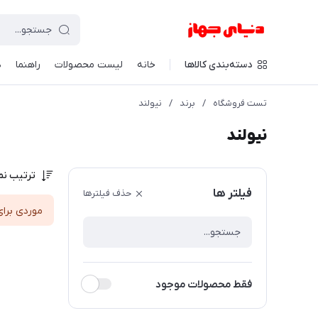
دسته‌بندی کالاها
خانه
لیست محصولات
راهنما
د
تست فروشگاه
/
برند
/
نیولند
نیولند
ترتیب نم
فیلتر ها
حذف فیلترها
موردی برای
فقط محصولات موجود