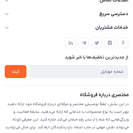
اطلاعات تماس
۰۲۱۰۰۰۰۰۰۰۰
دسترسی سریع
info@myshop.com
حساب کاربری
خدمات مشتریان
خیابان ساختگی، کوچه ساختگی، ساختمان ساختگی، واحد ۰۰
مجله فروشگاه
قوانین و مقررات
لیست محصولات
حریم خصوصی
درباره ما
از جدید‌ترین تخفیف‌ها با‌ خبر شوید
راهنما
تماس با ما
ثبت
مختصری درباره فروشگاه
در این بخش، لطفاً توضیحی مختصر و حرفه‌ای درباره فروشگاه خود ارائه دهید.
بهتر است به نوع محصولات یا خدماتی که ارائه می‌دهید، سابقه فعالیت، و
ویژگی‌هایی که شما را از سایر رقبا متمایز می‌کند اشاره کنید. این معرفی کوتاه
می‌تواند نقش مهمی در جلب اعتماد بازدیدکنندگان ایفا کند. برای مثال می‌توانید