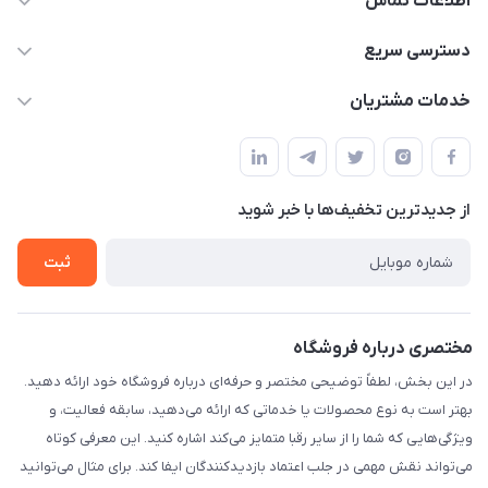
اطلاعات تماس
۰۲۱۰۰۰۰۰۰۰۰
دسترسی سریع
info@myshop.com
حساب کاربری
خدمات مشتریان
خیابان ساختگی، کوچه ساختگی، ساختمان ساختگی، واحد ۰۰
مجله فروشگاه
قوانین و مقررات
لیست محصولات
حریم خصوصی
درباره ما
از جدید‌ترین تخفیف‌ها با‌ خبر شوید
راهنما
تماس با ما
ثبت
مختصری درباره فروشگاه
در این بخش، لطفاً توضیحی مختصر و حرفه‌ای درباره فروشگاه خود ارائه دهید.
بهتر است به نوع محصولات یا خدماتی که ارائه می‌دهید، سابقه فعالیت، و
ویژگی‌هایی که شما را از سایر رقبا متمایز می‌کند اشاره کنید. این معرفی کوتاه
می‌تواند نقش مهمی در جلب اعتماد بازدیدکنندگان ایفا کند. برای مثال می‌توانید